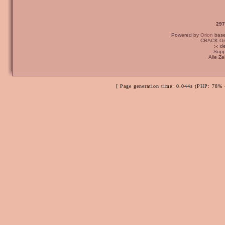
297
Powered by
Orion
bas
CBACK Ori
:-: 
Supp
Alle Z
[ Page generation time: 0.044s (PHP: 78% 