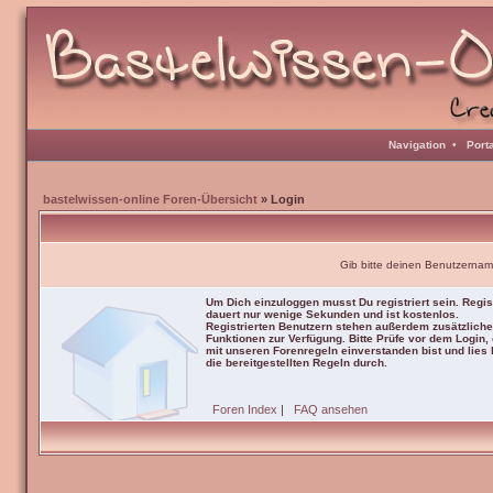
Navigation
•
Port
bastelwissen-online Foren-Übersicht
» Login
Gib bitte deinen Benutzernam
Um Dich einzuloggen musst Du registriert sein. Regis
dauert nur wenige Sekunden und ist kostenlos.
Registrierten Benutzern stehen außerdem zusätzliche
Funktionen zur Verfügung. Bitte Prüfe vor dem Login,
mit unseren Forenregeln einverstanden bist und lies b
die bereitgestellten Regeln durch.
Foren Index
|
FAQ ansehen