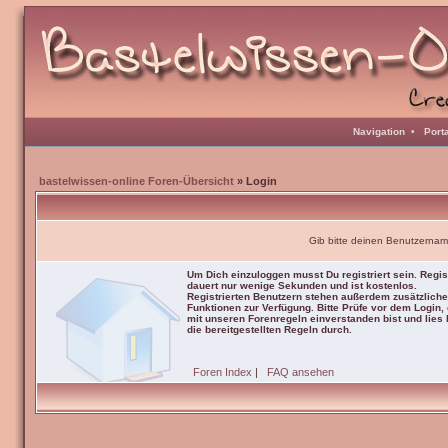
Navigation
•
Port
bastelwissen-online Foren-Übersicht
» Login
Gib bitte deinen Benutzernam
Um Dich einzuloggen musst Du registriert sein. Regis
dauert nur wenige Sekunden und ist kostenlos.
Registrierten Benutzern stehen außerdem zusätzliche
Funktionen zur Verfügung. Bitte Prüfe vor dem Login,
mit unseren Forenregeln einverstanden bist und lies b
die bereitgestellten Regeln durch.
Foren Index
|
FAQ ansehen