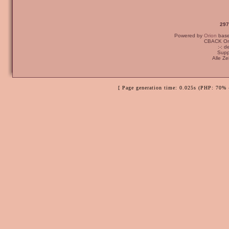
297
Powered by
Orion
bas
CBACK Ori
:-: 
Supp
Alle Z
[ Page generation time: 0.025s (PHP: 70% 