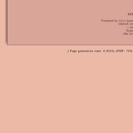
313
Powered by
Orion
bas
CBACK Ori
:-: 
Supp
Alle Z
[ Page generation time: 0.0325s (PHP: 75% 