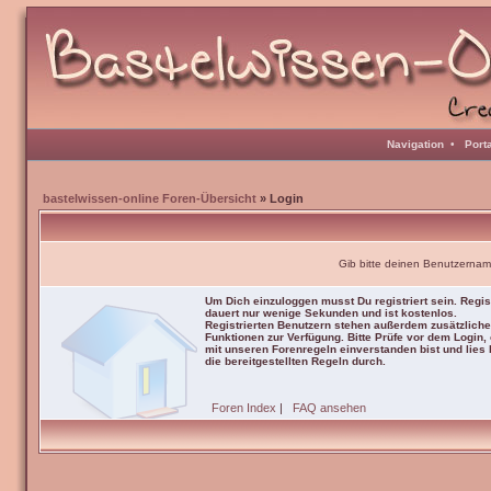
Navigation
•
Port
bastelwissen-online Foren-Übersicht
» Login
Gib bitte deinen Benutzernam
Um Dich einzuloggen musst Du registriert sein. Regis
dauert nur wenige Sekunden und ist kostenlos.
Registrierten Benutzern stehen außerdem zusätzliche
Funktionen zur Verfügung. Bitte Prüfe vor dem Login,
mit unseren Forenregeln einverstanden bist und lies b
die bereitgestellten Regeln durch.
Foren Index
|
FAQ ansehen