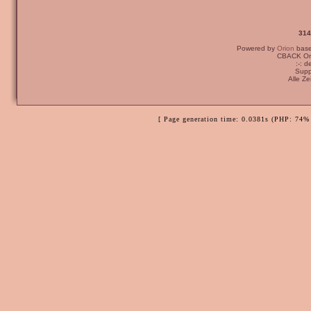
314
Powered by
Orion
bas
CBACK Ori
:-: 
Supp
Alle Z
[ Page generation time: 0.0381s (PHP: 74% 