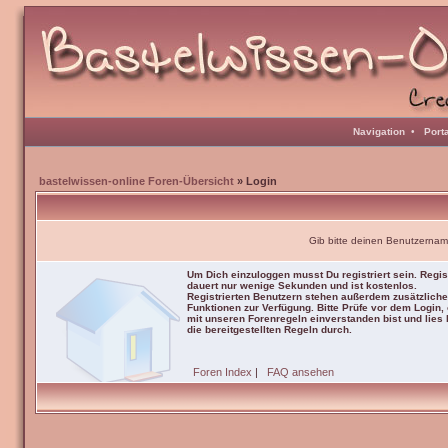
Navigation
•
Port
bastelwissen-online Foren-Übersicht
» Login
Gib bitte deinen Benutzernam
Um Dich einzuloggen musst Du registriert sein. Regis
dauert nur wenige Sekunden und ist kostenlos.
Registrierten Benutzern stehen außerdem zusätzliche
Funktionen zur Verfügung. Bitte Prüfe vor dem Login,
mit unseren Forenregeln einverstanden bist und lies b
die bereitgestellten Regeln durch.
Foren Index
|
FAQ ansehen