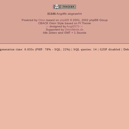
31346
Angriffe abgewehrt
Powered by
Orion
based on
phpBB
© 2001, 2002 phpBB Group
CBACK Orion Style based on FI Theme
:-: designed by
Angi0570
:-:
Supported by
OrionMods.de
Alle Zeiten sind GMT + 1 Stunde
 generation time: 0.035s (PHP: 78% - SQL: 22%) | SQL queries: 14 | GZIP disabled | Deb