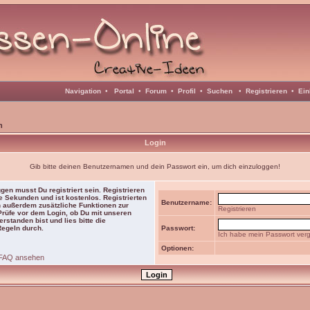
Navigation
•
Portal
•
Forum
•
Profil
•
Suchen
•
Registrieren
•
Ein
n
Login
Gib bitte deinen Benutzernamen und dein Passwort ein, um dich einzuloggen!
gen musst Du registriert sein. Registrieren
e Sekunden und ist kostenlos. Registrierten
Benutzername:
 außerdem zusätzliche Funktionen zur
Registrieren
 Prüfe vor dem Login, ob Du mit unseren
rstanden bist und lies bitte die
Regeln durch.
Passwort:
Ich habe mein Passwort ver
Optionen:
FAQ ansehen