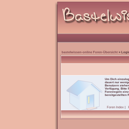
bastelwissen-online Foren-Übersicht
» Logi
Um Dich einzulog
dauert nur wenig
Benutzern stehen
Verfügung. Bitte
Forenregeln einve
bereitgestellten 
Foren Index
|