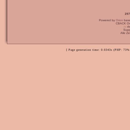
297
Powered by
Orion
bas
CBACK Ori
:-: 
Supp
Alle Z
[ Page generation time: 0.0343s (PHP: 73% 