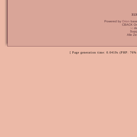
313
Powered by
Orion
bas
CBACK Ori
:-: 
Supp
Alle Z
[ Page generation time: 0.0419s (PHP: 76% 