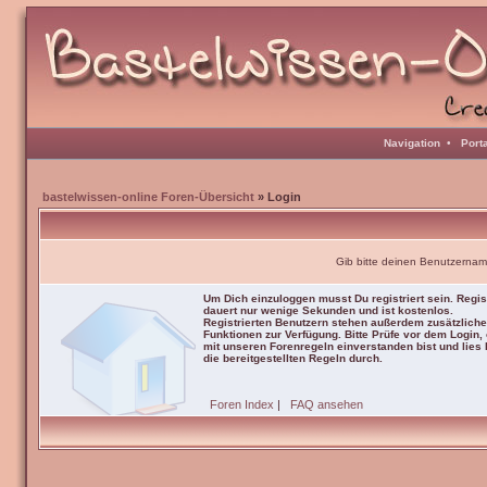
Navigation
•
Port
bastelwissen-online Foren-Übersicht
» Login
Gib bitte deinen Benutzernam
Um Dich einzuloggen musst Du registriert sein. Regis
dauert nur wenige Sekunden und ist kostenlos.
Registrierten Benutzern stehen außerdem zusätzliche
Funktionen zur Verfügung. Bitte Prüfe vor dem Login,
mit unseren Forenregeln einverstanden bist und lies b
die bereitgestellten Regeln durch.
Foren Index
|
FAQ ansehen