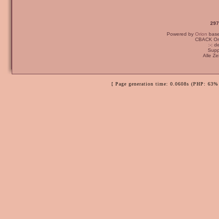
297
Powered by
Orion
bas
CBACK Ori
:-: 
Supp
Alle Z
[ Page generation time: 0.0608s (PHP: 63% 