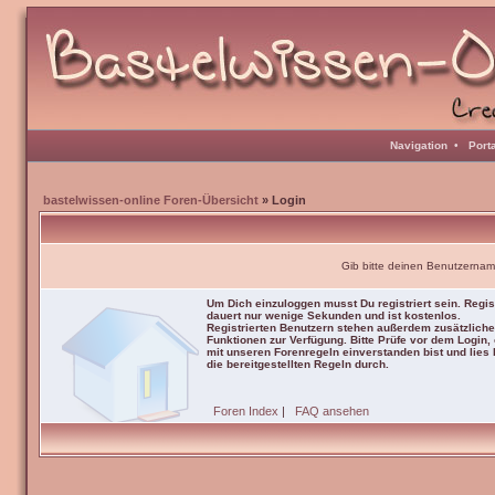
Navigation
•
Port
bastelwissen-online Foren-Übersicht
» Login
Gib bitte deinen Benutzernam
Um Dich einzuloggen musst Du registriert sein. Regis
dauert nur wenige Sekunden und ist kostenlos.
Registrierten Benutzern stehen außerdem zusätzliche
Funktionen zur Verfügung. Bitte Prüfe vor dem Login,
mit unseren Forenregeln einverstanden bist und lies b
die bereitgestellten Regeln durch.
Foren Index
|
FAQ ansehen