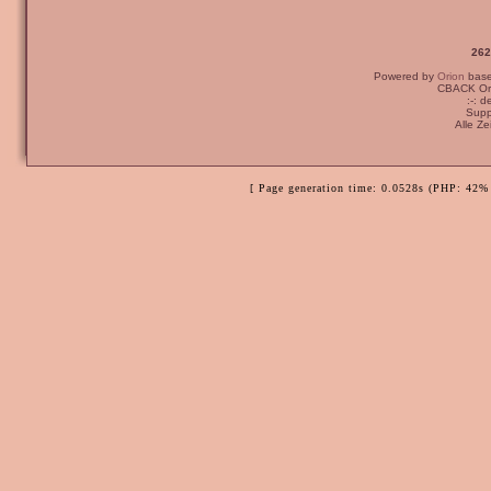
262
Powered by
Orion
bas
CBACK Ori
:-: 
Supp
Alle Z
[ Page generation time: 0.0528s (PHP: 42% 