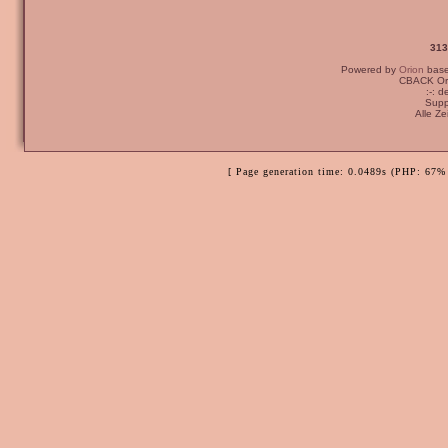
313
Powered by
Orion
bas
CBACK Ori
:-: 
Supp
Alle Z
[ Page generation time: 0.0489s (PHP: 67% 