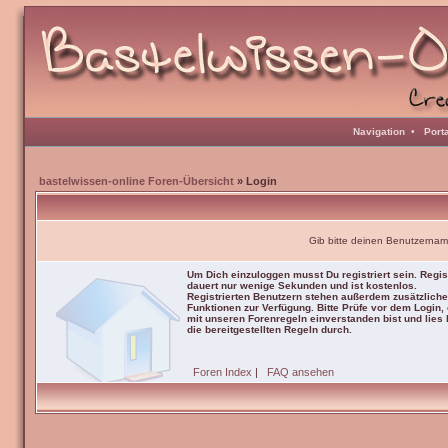
Navigation
•
Port
bastelwissen-online Foren-Übersicht
» Login
Gib bitte deinen Benutzernam
Um Dich einzuloggen musst Du registriert sein. Regis
dauert nur wenige Sekunden und ist kostenlos.
Registrierten Benutzern stehen außerdem zusätzliche
Funktionen zur Verfügung. Bitte Prüfe vor dem Login,
mit unseren Forenregeln einverstanden bist und lies b
die bereitgestellten Regeln durch.
Foren Index
|
FAQ ansehen