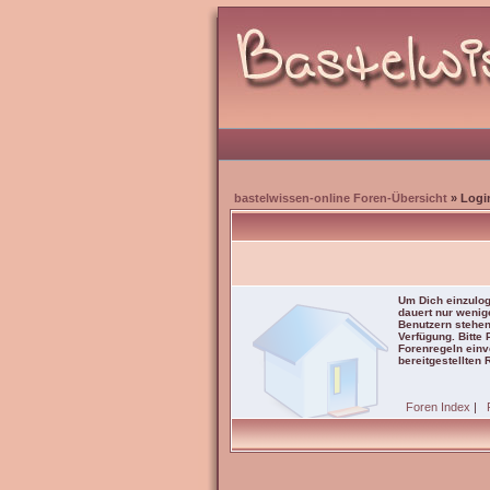
bastelwissen-online Foren-Übersicht
» Logi
Um Dich einzulog
dauert nur wenig
Benutzern stehen
Verfügung. Bitte
Forenregeln einve
bereitgestellten 
Foren Index
|