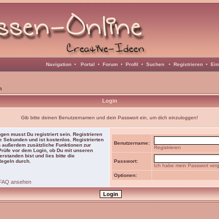
Navigation
•
Portal
•
Forum
•
Profil
•
Suchen
•
Registrieren
•
Ein
n
Login
Gib bitte deinen Benutzernamen und dein Passwort ein, um dich einzuloggen!
gen musst Du registriert sein. Registrieren
e Sekunden und ist kostenlos. Registrierten
Benutzername:
 außerdem zusätzliche Funktionen zur
Registrieren
 Prüfe vor dem Login, ob Du mit unseren
rstanden bist und lies bitte die
Regeln durch.
Passwort:
Ich habe mein Passwort ver
Optionen:
FAQ ansehen