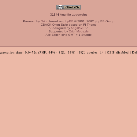
31346
Angriffe abgewehrt
Powered by
Orion
based on
phpBB
© 2001, 2002 phpBB Group
CBACK Orion Style based on FI Theme
:-: designed by
Angi0570
:-:
Supported by
OrionMods.de
Alle Zeiten sind GMT + 1 Stunde
generation time: 0.0472s (PHP: 64% - SQL: 36%) | SQL queries: 14 | GZIP disabled | De