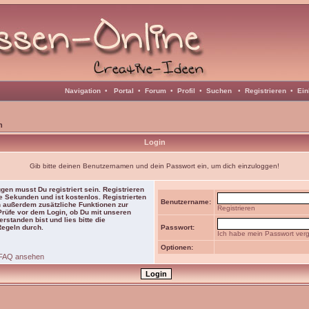
Navigation
•
Portal
•
Forum
•
Profil
•
Suchen
•
Registrieren
•
Ein
n
Login
Gib bitte deinen Benutzernamen und dein Passwort ein, um dich einzuloggen!
gen musst Du registriert sein. Registrieren
e Sekunden und ist kostenlos. Registrierten
Benutzername:
 außerdem zusätzliche Funktionen zur
Registrieren
 Prüfe vor dem Login, ob Du mit unseren
rstanden bist und lies bitte die
Regeln durch.
Passwort:
Ich habe mein Passwort ver
Optionen:
FAQ ansehen