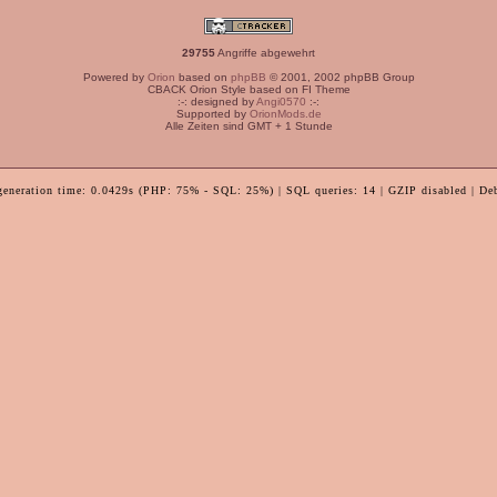
29755
Angriffe abgewehrt
Powered by
Orion
based on
phpBB
© 2001, 2002 phpBB Group
CBACK Orion Style based on FI Theme
:-: designed by
Angi0570
:-:
Supported by
OrionMods.de
Alle Zeiten sind GMT + 1 Stunde
generation time: 0.0429s (PHP: 75% - SQL: 25%) | SQL queries: 14 | GZIP disabled | De