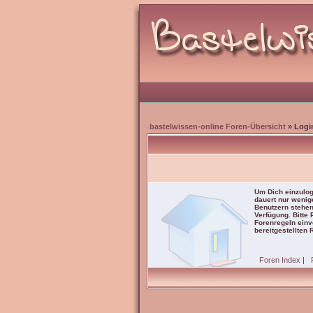
bastelwissen-online Foren-Übersicht
» Logi
Um Dich einzulog
dauert nur wenig
Benutzern stehen
Verfügung. Bitte
Forenregeln einve
bereitgestellten 
Foren Index
|