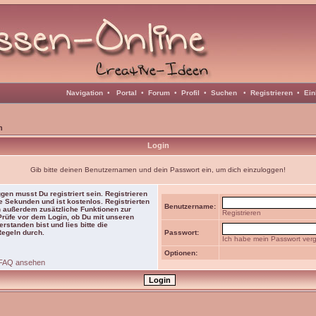
Navigation
•
Portal
•
Forum
•
Profil
•
Suchen
•
Registrieren
•
Ein
n
Login
Gib bitte deinen Benutzernamen und dein Passwort ein, um dich einzuloggen!
gen musst Du registriert sein. Registrieren
e Sekunden und ist kostenlos. Registrierten
Benutzername:
 außerdem zusätzliche Funktionen zur
Registrieren
 Prüfe vor dem Login, ob Du mit unseren
rstanden bist und lies bitte die
Regeln durch.
Passwort:
Ich habe mein Passwort ver
Optionen:
FAQ ansehen