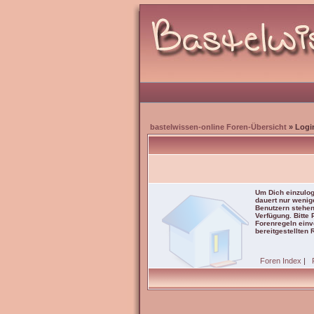
bastelwissen-online Foren-Übersicht
» Logi
Um Dich einzulog
dauert nur wenig
Benutzern stehen
Verfügung. Bitte
Forenregeln einve
bereitgestellten 
Foren Index
|