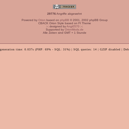
29776
Angriffe abgewehrt
Powered by
Orion
based on
phpBB
© 2001, 2002 phpBB Group
CBACK Orion Style based on FI Theme
:-: designed by
Angi0570
:-:
Supported by
OrionMods.de
Alle Zeiten sind GMT + 1 Stunde
 generation time: 0.037s (PHP: 69% - SQL: 31%) | SQL queries: 14 | GZIP disabled | Deb