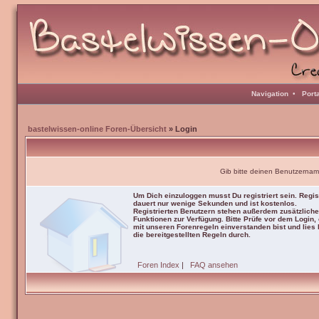
Navigation
•
Port
bastelwissen-online Foren-Übersicht
» Login
Gib bitte deinen Benutzernam
Um Dich einzuloggen musst Du registriert sein. Regis
dauert nur wenige Sekunden und ist kostenlos.
Registrierten Benutzern stehen außerdem zusätzliche
Funktionen zur Verfügung. Bitte Prüfe vor dem Login,
mit unseren Forenregeln einverstanden bist und lies b
die bereitgestellten Regeln durch.
Foren Index
|
FAQ ansehen