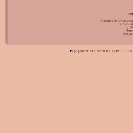
313
Powered by
Orion
bas
CBACK Ori
:-: 
Supp
Alle Z
[ Page generation time: 0.0337s (PHP: 74% 