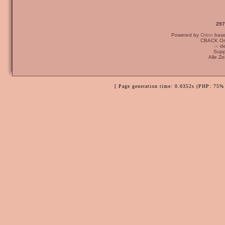
297
Powered by
Orion
bas
CBACK Ori
:-: 
Supp
Alle Z
[ Page generation time: 0.0352s (PHP: 75% 