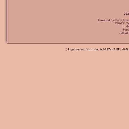
262
Powered by
Orion
bas
CBACK Ori
:-: 
Supp
Alle Z
[ Page generation time: 0.0337s (PHP: 66% 