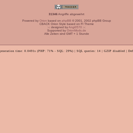
31346
Angriffe abgewehrt
Powered by
Orion
based on
phpBB
© 2001, 2002 phpBB Group
CBACK Orion Style based on FI Theme
:-: designed by
Angi0570
:-:
Supported by
OrionMods.de
Alle Zeiten sind GMT + 1 Stunde
generation time: 0.0491s (PHP: 71% - SQL: 29%) | SQL queries: 14 | GZIP disabled | De