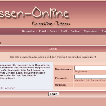
Navigation
•
Portal
•
Forum
•
Profil
•
Suchen
•
Registrieren
•
Ein
n
Login
Gib bitte deinen Benutzernamen und dein Passwort ein, um dich einzuloggen!
gen musst Du registriert sein. Registrieren
e Sekunden und ist kostenlos. Registrierten
Benutzername:
 außerdem zusätzliche Funktionen zur
Registrieren
 Prüfe vor dem Login, ob Du mit unseren
rstanden bist und lies bitte die
Regeln durch.
Passwort:
Ich habe mein Passwort ver
Optionen:
FAQ ansehen