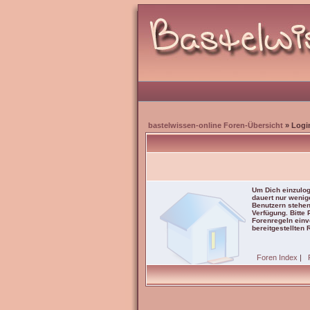
bastelwissen-online Foren-Übersicht
» Logi
Um Dich einzulog
dauert nur wenig
Benutzern stehen
Verfügung. Bitte
Forenregeln einve
bereitgestellten 
Foren Index
|