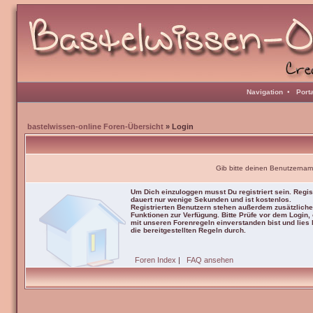
Navigation
•
Port
bastelwissen-online Foren-Übersicht
» Login
Gib bitte deinen Benutzernam
Um Dich einzuloggen musst Du registriert sein. Regis
dauert nur wenige Sekunden und ist kostenlos.
Registrierten Benutzern stehen außerdem zusätzliche
Funktionen zur Verfügung. Bitte Prüfe vor dem Login,
mit unseren Forenregeln einverstanden bist und lies b
die bereitgestellten Regeln durch.
Foren Index
|
FAQ ansehen