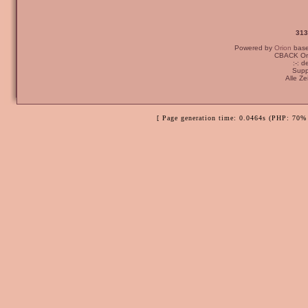
313
Powered by
Orion
bas
CBACK Ori
:-: 
Supp
Alle Z
[ Page generation time: 0.0464s (PHP: 70% 