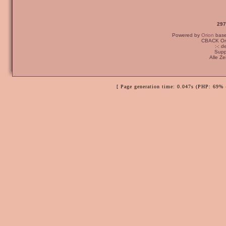
297
Powered by
Orion
bas
CBACK Ori
:-: 
Supp
Alle Z
[ Page generation time: 0.047s (PHP: 69% 