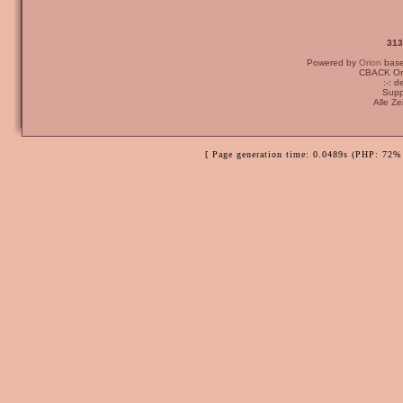
313
Powered by
Orion
bas
CBACK Ori
:-: 
Supp
Alle Z
[ Page generation time: 0.0489s (PHP: 72% 