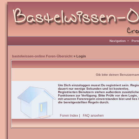
Navigation
•
Port
bastelwissen-online Foren-Übersicht
» Login
Gib bitte deinen Benutzernam
Um Dich einzuloggen musst Du registriert sein. Regis
dauert nur wenige Sekunden und ist kostenlos.
Registrierten Benutzern stehen außerdem zusätzliche
Funktionen zur Verfügung. Bitte Prüfe vor dem Login,
mit unseren Forenregeln einverstanden bist und lies b
die bereitgestellten Regeln durch.
Foren Index
|
FAQ ansehen