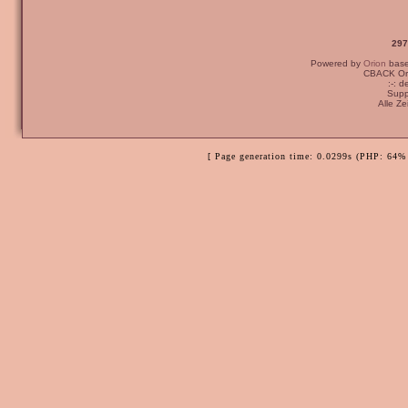
297
Powered by
Orion
bas
CBACK Ori
:-: 
Supp
Alle Z
[ Page generation time: 0.0299s (PHP: 64% 