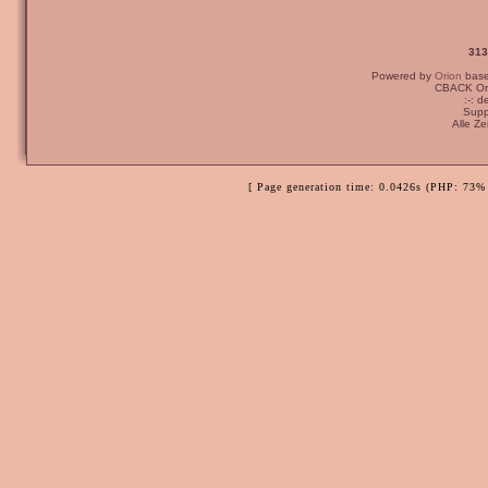
313
Powered by
Orion
bas
CBACK Ori
:-: 
Supp
Alle Z
[ Page generation time: 0.0426s (PHP: 73% 