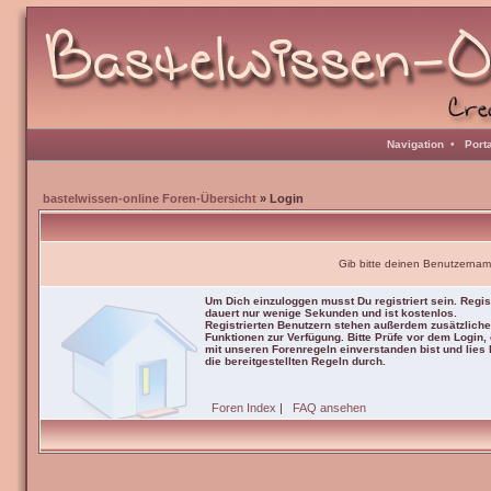
Navigation
•
Port
bastelwissen-online Foren-Übersicht
» Login
Gib bitte deinen Benutzernam
Um Dich einzuloggen musst Du registriert sein. Regis
dauert nur wenige Sekunden und ist kostenlos.
Registrierten Benutzern stehen außerdem zusätzliche
Funktionen zur Verfügung. Bitte Prüfe vor dem Login,
mit unseren Forenregeln einverstanden bist und lies b
die bereitgestellten Regeln durch.
Foren Index
|
FAQ ansehen