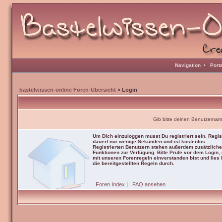
Navigation
•
Port
bastelwissen-online Foren-Übersicht
» Login
Gib bitte deinen Benutzernam
Um Dich einzuloggen musst Du registriert sein. Regis
dauert nur wenige Sekunden und ist kostenlos.
Registrierten Benutzern stehen außerdem zusätzliche
Funktionen zur Verfügung. Bitte Prüfe vor dem Login,
mit unseren Forenregeln einverstanden bist und lies b
die bereitgestellten Regeln durch.
Foren Index
|
FAQ ansehen