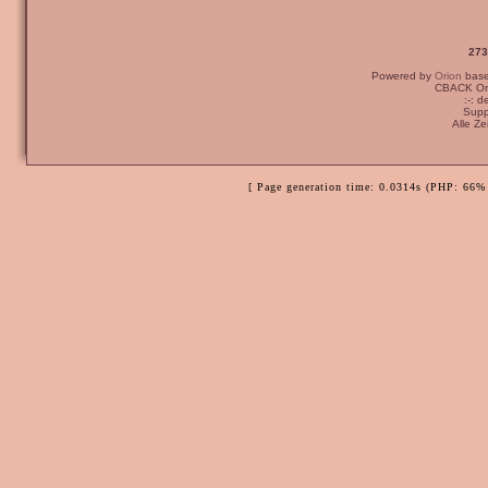
273
Powered by
Orion
bas
CBACK Ori
:-: 
Supp
Alle Z
[ Page generation time: 0.0314s (PHP: 66% 