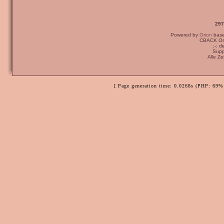
297
Powered by
Orion
bas
CBACK Ori
:-: 
Supp
Alle Z
[ Page generation time: 0.0268s (PHP: 69% 