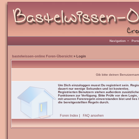
Navigation
•
Port
bastelwissen-online Foren-Übersicht
» Login
Gib bitte deinen Benutzernam
Um Dich einzuloggen musst Du registriert sein. Regis
dauert nur wenige Sekunden und ist kostenlos.
Registrierten Benutzern stehen außerdem zusätzliche
Funktionen zur Verfügung. Bitte Prüfe vor dem Login,
mit unseren Forenregeln einverstanden bist und lies b
die bereitgestellten Regeln durch.
Foren Index
|
FAQ ansehen