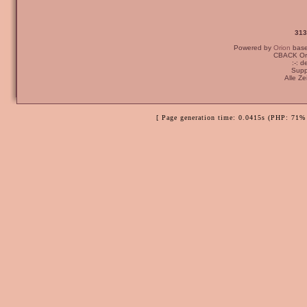
313
Powered by
Orion
bas
CBACK Ori
:-: 
Supp
Alle Z
[ Page generation time: 0.0415s (PHP: 71% 