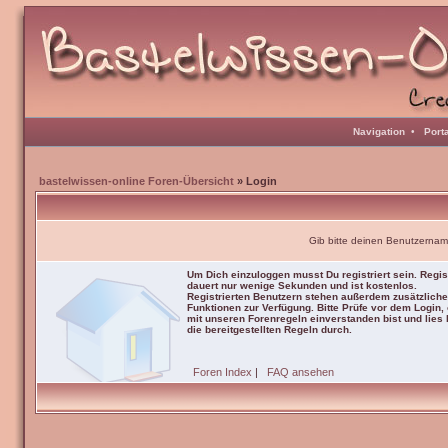
Navigation
•
Port
bastelwissen-online Foren-Übersicht
» Login
Gib bitte deinen Benutzernam
Um Dich einzuloggen musst Du registriert sein. Regis
dauert nur wenige Sekunden und ist kostenlos.
Registrierten Benutzern stehen außerdem zusätzliche
Funktionen zur Verfügung. Bitte Prüfe vor dem Login,
mit unseren Forenregeln einverstanden bist und lies b
die bereitgestellten Regeln durch.
Foren Index
|
FAQ ansehen