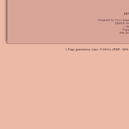
297
Powered by
Orion
bas
CBACK Ori
:-: 
Supp
Alle Z
[ Page generation time: 0.0411s (PHP: 66% 