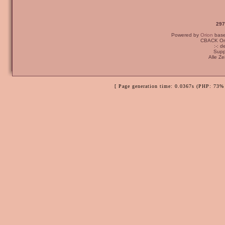
297
Powered by
Orion
bas
CBACK Ori
:-: 
Supp
Alle Z
[ Page generation time: 0.0367s (PHP: 73% 