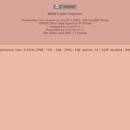
26226
Angriffe abgewehrt
Powered by
Orion
based on
phpBB
© 2001, 2002 phpBB Group
CBACK Orion Style based on FI Theme
:-: designed by
Angi0570
:-:
Supported by
OrionMods.de
Alle Zeiten sind GMT + 1 Stunde
generation time: 0.0414s (PHP: 71% - SQL: 29%) | SQL queries: 14 | GZIP disabled | De