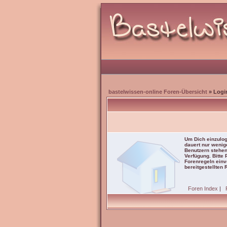
bastelwissen-online Foren-Übersicht
» Logi
Um Dich einzulog
dauert nur wenig
Benutzern stehen
Verfügung. Bitte
Forenregeln einve
bereitgestellten 
Foren Index
|