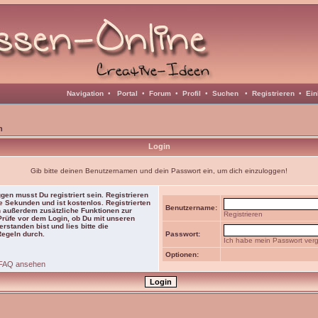
Navigation
•
Portal
•
Forum
•
Profil
•
Suchen
•
Registrieren
•
Ein
n
Login
Gib bitte deinen Benutzernamen und dein Passwort ein, um dich einzuloggen!
gen musst Du registriert sein. Registrieren
e Sekunden und ist kostenlos. Registrierten
Benutzername:
 außerdem zusätzliche Funktionen zur
Registrieren
 Prüfe vor dem Login, ob Du mit unseren
rstanden bist und lies bitte die
Regeln durch.
Passwort:
Ich habe mein Passwort ver
Optionen:
FAQ ansehen