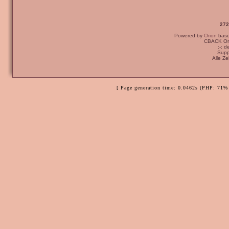
272
Powered by
Orion
bas
CBACK Ori
:-: 
Supp
Alle Z
[ Page generation time: 0.0462s (PHP: 71% 