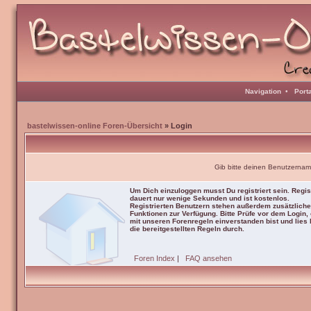
Navigation
•
Port
bastelwissen-online Foren-Übersicht
» Login
Gib bitte deinen Benutzernam
Um Dich einzuloggen musst Du registriert sein. Regis
dauert nur wenige Sekunden und ist kostenlos.
Registrierten Benutzern stehen außerdem zusätzliche
Funktionen zur Verfügung. Bitte Prüfe vor dem Login,
mit unseren Forenregeln einverstanden bist und lies b
die bereitgestellten Regeln durch.
Foren Index
|
FAQ ansehen