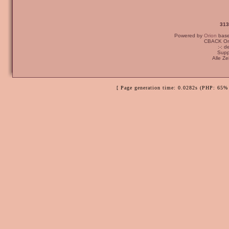
313
Powered by
Orion
bas
CBACK Ori
:-: 
Supp
Alle Z
[ Page generation time: 0.0282s (PHP: 65% 