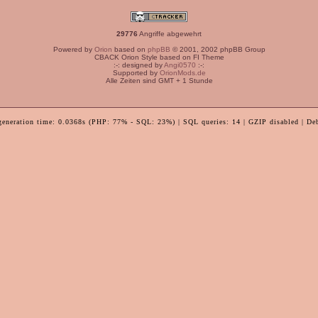
29776
Angriffe abgewehrt
Powered by
Orion
based on
phpBB
© 2001, 2002 phpBB Group
CBACK Orion Style based on FI Theme
:-: designed by
Angi0570
:-:
Supported by
OrionMods.de
Alle Zeiten sind GMT + 1 Stunde
generation time: 0.0368s (PHP: 77% - SQL: 23%) | SQL queries: 14 | GZIP disabled | De