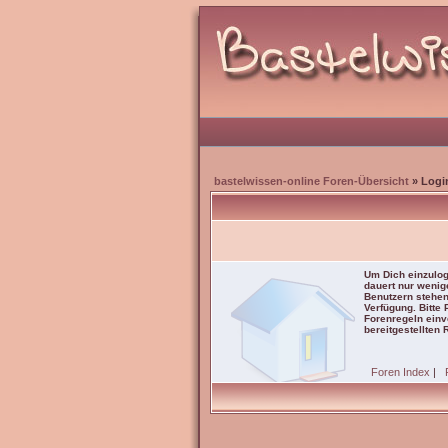
bastelwissen-online Foren-Übersicht
» Logi
Um Dich einzulog
dauert nur wenig
Benutzern stehen
Verfügung. Bitte
Forenregeln einve
bereitgestellten 
Foren Index
|