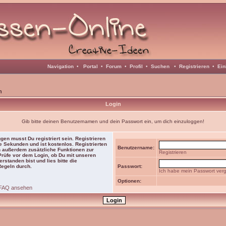
Navigation
•
Portal
•
Forum
•
Profil
•
Suchen
•
Registrieren
•
Ein
n
Login
Gib bitte deinen Benutzernamen und dein Passwort ein, um dich einzuloggen!
gen musst Du registriert sein. Registrieren
e Sekunden und ist kostenlos. Registrierten
Benutzername:
 außerdem zusätzliche Funktionen zur
Registrieren
 Prüfe vor dem Login, ob Du mit unseren
rstanden bist und lies bitte die
Regeln durch.
Passwort:
Ich habe mein Passwort ver
Optionen:
FAQ ansehen