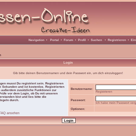
Navigation
•
Portal
•
Forum
•
Profil
•
Suchen
•
Registrieren
•
Ein
n
Login
Gib bitte deinen Benutzernamen und dein Passwort ein, um dich einzuloggen!
gen musst Du registriert sein. Registrieren
e Sekunden und ist kostenlos. Registrierten
Benutzername:
 außerdem zusätzliche Funktionen zur
Registrieren
 Prüfe vor dem Login, ob Du mit unseren
rstanden bist und lies bitte die
Regeln durch.
Passwort:
Ich habe mein Passwort ver
Optionen:
FAQ ansehen