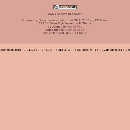
26203
Angriffe abgewehrt
Powered by
Orion
based on
phpBB
© 2001, 2002 phpBB Group
CBACK Orion Style based on FI Theme
:-: designed by
Angi0570
:-:
Supported by
OrionMods.de
Alle Zeiten sind GMT + 1 Stunde
generation time: 0.0432s (PHP: 69% - SQL: 31%) | SQL queries: 14 | GZIP disabled | De