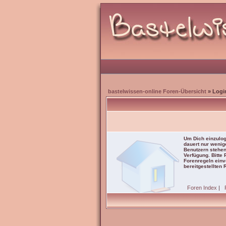
bastelwissen-online Foren-Übersicht
» Logi
Um Dich einzulog
dauert nur wenig
Benutzern stehen
Verfügung. Bitte
Forenregeln einve
bereitgestellten 
Foren Index
|