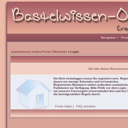
Navigation
•
Port
bastelwissen-online Foren-Übersicht
» Login
Gib bitte deinen Benutzernam
Um Dich einzuloggen musst Du registriert sein. Regis
dauert nur wenige Sekunden und ist kostenlos.
Registrierten Benutzern stehen außerdem zusätzliche
Funktionen zur Verfügung. Bitte Prüfe vor dem Login,
mit unseren Forenregeln einverstanden bist und lies b
die bereitgestellten Regeln durch.
Foren Index
|
FAQ ansehen