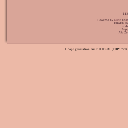
313
Powered by
Orion
bas
CBACK Ori
:-: 
Supp
Alle Z
[ Page generation time: 0.0353s (PHP: 72% 