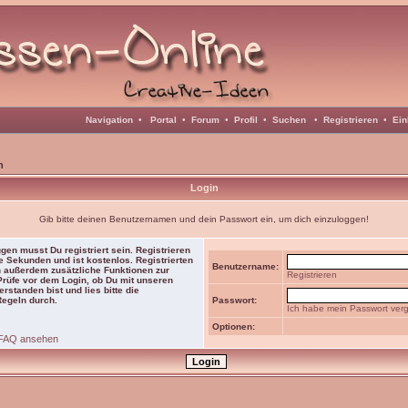
Navigation
•
Portal
•
Forum
•
Profil
•
Suchen
•
Registrieren
•
Ein
n
Login
Gib bitte deinen Benutzernamen und dein Passwort ein, um dich einzuloggen!
gen musst Du registriert sein. Registrieren
e Sekunden und ist kostenlos. Registrierten
Benutzername:
 außerdem zusätzliche Funktionen zur
Registrieren
 Prüfe vor dem Login, ob Du mit unseren
rstanden bist und lies bitte die
Regeln durch.
Passwort:
Ich habe mein Passwort ver
Optionen:
FAQ ansehen