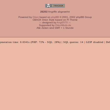
26202
Angriffe abgewehrt
Powered by
Orion
based on
phpBB
© 2001, 2002 phpBB Group
CBACK Orion Style based on FI Theme
:-: designed by
Angi0570
:-:
Supported by
OrionMods.de
Alle Zeiten sind GMT + 1 Stunde
generation time: 0.0341s (PHP: 72% - SQL: 28%) | SQL queries: 14 | GZIP disabled | De