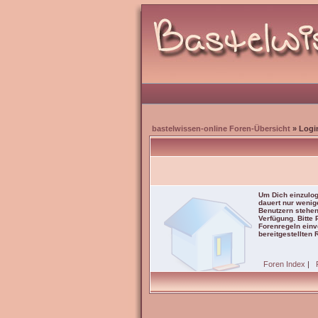
bastelwissen-online Foren-Übersicht
» Logi
Um Dich einzulog
dauert nur wenig
Benutzern stehen
Verfügung. Bitte
Forenregeln einve
bereitgestellten 
Foren Index
|