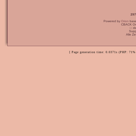
297
Powered by
Orion
bas
CBACK Ori
:-: 
Supp
Alle Z
[ Page generation time: 0.0371s (PHP: 71% 