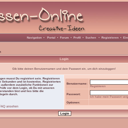
Navigation
•
Portal
•
Forum
•
Profil
•
Suchen
•
Registrieren
•
Ein
n
Login
Gib bitte deinen Benutzernamen und dein Passwort ein, um dich einzuloggen!
gen musst Du registriert sein. Registrieren
e Sekunden und ist kostenlos. Registrierten
Benutzername:
 außerdem zusätzliche Funktionen zur
Registrieren
 Prüfe vor dem Login, ob Du mit unseren
rstanden bist und lies bitte die
Regeln durch.
Passwort:
Ich habe mein Passwort ver
Optionen:
FAQ ansehen