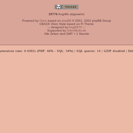
29776
Angriffe abgewehrt
Powered by
Orion
based on
phpBB
© 2001, 2002 phpBB Group
CBACK Orion Style based on FI Theme
:-: designed by
Angi0570
:-:
Supported by
OrionMods.de
Alle Zeiten sind GMT + 1 Stunde
generation time: 0.0302s (PHP: 66% - SQL: 34%) | SQL queries: 14 | GZIP disabled | De