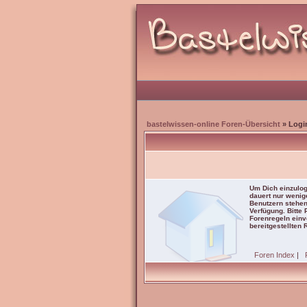
bastelwissen-online Foren-Übersicht
» Logi
Um Dich einzulog
dauert nur wenig
Benutzern stehen
Verfügung. Bitte
Forenregeln einve
bereitgestellten 
Foren Index
|