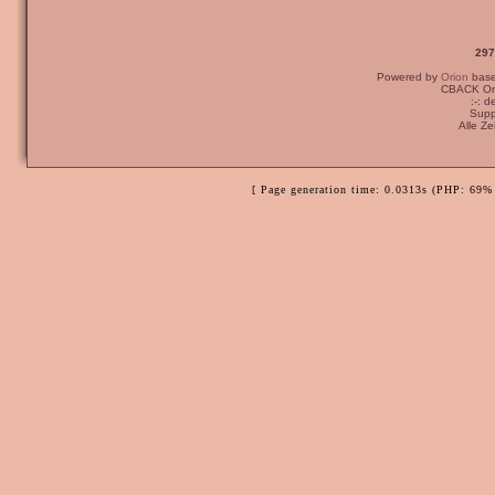
297
Powered by
Orion
bas
CBACK Ori
:-: 
Supp
Alle Z
[ Page generation time: 0.0313s (PHP: 69% 