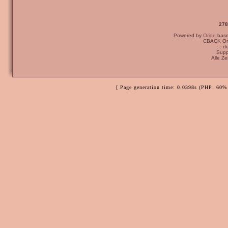
278
Powered by
Orion
bas
CBACK Ori
:-: 
Supp
Alle Z
[ Page generation time: 0.0398s (PHP: 60% 