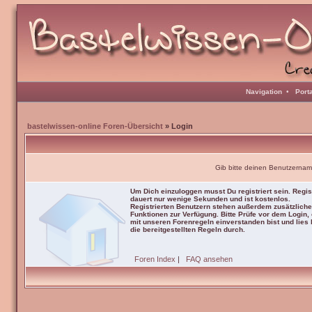
Navigation
•
Port
bastelwissen-online Foren-Übersicht
» Login
Gib bitte deinen Benutzernam
Um Dich einzuloggen musst Du registriert sein. Regis
dauert nur wenige Sekunden und ist kostenlos.
Registrierten Benutzern stehen außerdem zusätzliche
Funktionen zur Verfügung. Bitte Prüfe vor dem Login,
mit unseren Forenregeln einverstanden bist und lies b
die bereitgestellten Regeln durch.
Foren Index
|
FAQ ansehen