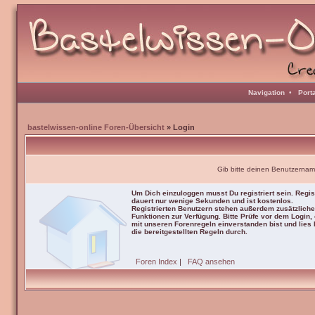
Navigation
•
Port
bastelwissen-online Foren-Übersicht
» Login
Gib bitte deinen Benutzernam
Um Dich einzuloggen musst Du registriert sein. Regis
dauert nur wenige Sekunden und ist kostenlos.
Registrierten Benutzern stehen außerdem zusätzliche
Funktionen zur Verfügung. Bitte Prüfe vor dem Login,
mit unseren Forenregeln einverstanden bist und lies b
die bereitgestellten Regeln durch.
Foren Index
|
FAQ ansehen