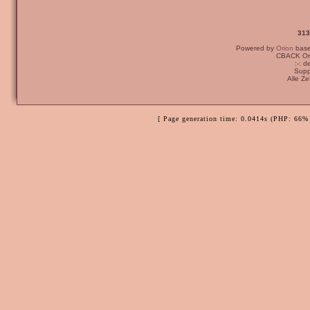
313
Powered by
Orion
bas
CBACK Ori
:-: 
Supp
Alle Z
[ Page generation time: 0.0414s (PHP: 66% 