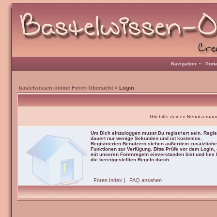
Navigation
•
Port
bastelwissen-online Foren-Übersicht
» Login
Gib bitte deinen Benutzernam
Um Dich einzuloggen musst Du registriert sein. Regis
dauert nur wenige Sekunden und ist kostenlos.
Registrierten Benutzern stehen außerdem zusätzliche
Funktionen zur Verfügung. Bitte Prüfe vor dem Login,
mit unseren Forenregeln einverstanden bist und lies b
die bereitgestellten Regeln durch.
Foren Index
|
FAQ ansehen