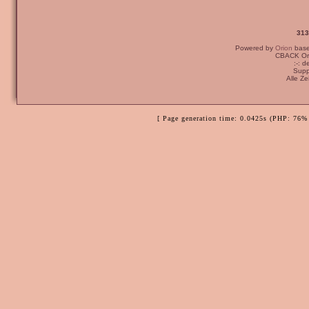
313
Powered by
Orion
bas
CBACK Ori
:-: 
Supp
Alle Z
[ Page generation time: 0.0425s (PHP: 76% 