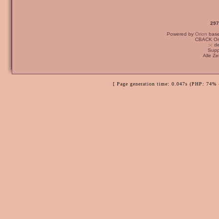
297
Powered by
Orion
bas
CBACK Ori
:-: 
Supp
Alle Z
[ Page generation time: 0.047s (PHP: 74% 