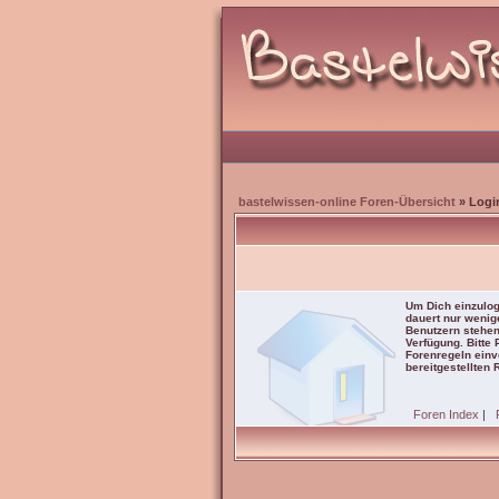
bastelwissen-online Foren-Übersicht
» Logi
Um Dich einzulog
dauert nur wenig
Benutzern stehen
Verfügung. Bitte
Forenregeln einve
bereitgestellten 
Foren Index
|