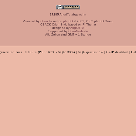
27285
Angriffe abgewehrt
Powered by
Orion
based on
phpBB
© 2001, 2002 phpBB Group
CBACK Orion Style based on FI Theme
:-: designed by
Angi0570
:-:
Supported by
OrionMods.de
Alle Zeiten sind GMT + 1 Stunde
generation time: 0.0361s (PHP: 67% - SQL: 33%) | SQL queries: 14 | GZIP disabled | De