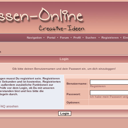
Navigation
•
Portal
•
Forum
•
Profil
•
Suchen
•
Registrieren
•
Ein
n
Login
Gib bitte deinen Benutzernamen und dein Passwort ein, um dich einzuloggen!
gen musst Du registriert sein. Registrieren
e Sekunden und ist kostenlos. Registrierten
Benutzername:
 außerdem zusätzliche Funktionen zur
Registrieren
 Prüfe vor dem Login, ob Du mit unseren
rstanden bist und lies bitte die
Regeln durch.
Passwort:
Ich habe mein Passwort ver
Optionen:
FAQ ansehen