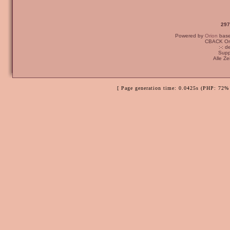
297
Powered by
Orion
bas
CBACK Ori
:-: 
Supp
Alle Z
[ Page generation time: 0.0425s (PHP: 72% 