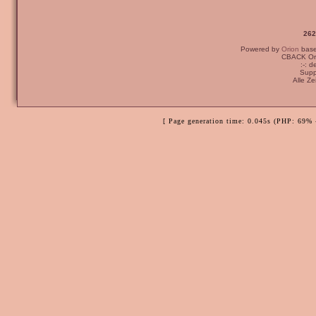
262
Powered by
Orion
bas
CBACK Ori
:-: 
Supp
Alle Z
[ Page generation time: 0.045s (PHP: 69% 