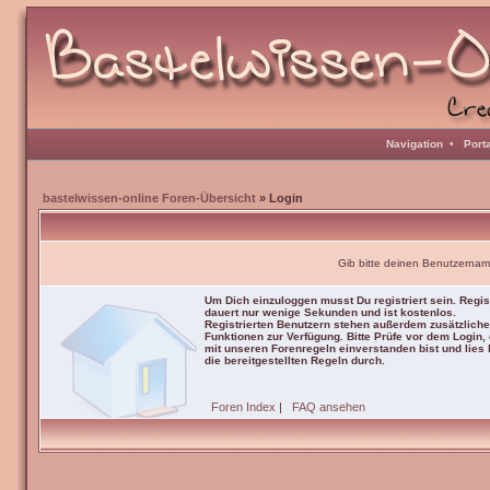
Navigation
•
Port
bastelwissen-online Foren-Übersicht
» Login
Gib bitte deinen Benutzernam
Um Dich einzuloggen musst Du registriert sein. Regis
dauert nur wenige Sekunden und ist kostenlos.
Registrierten Benutzern stehen außerdem zusätzliche
Funktionen zur Verfügung. Bitte Prüfe vor dem Login,
mit unseren Forenregeln einverstanden bist und lies b
die bereitgestellten Regeln durch.
Foren Index
|
FAQ ansehen