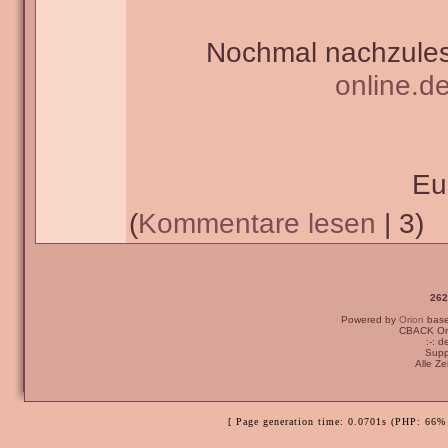
Nochmal nachzules
online.d
Eu
(
Kommentare lesen
| 3)
262
Powered by
Orion
bas
CBACK Ori
:-: 
Supp
Alle Z
[ Page generation time: 0.0701s (PHP: 66% 