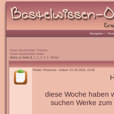
Navigation
•
Port
Foren Nachrichten Themen
Foren Nachrichten Index
Gehe zu Seite
1
,
2
,
3
,
4
,
5
,
6
Weiter
Poster: Rosinova - Datum: 01.08.2026, 19:35
H
diese Woche haben wir
suchen Werke zu