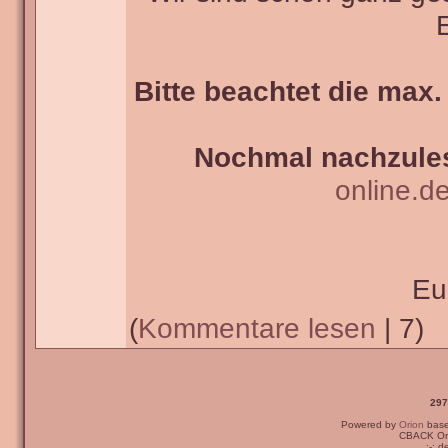
Bitte beachtet die max.
Nochmal nachzules
online.d
Eu
(
Kommentare lesen
| 7)
297
Powered by
Orion
bas
CBACK Ori
:-: 