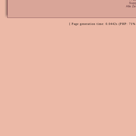
Supp
Alle Z
[ Page generation time: 0.0442s (PHP: 71% 