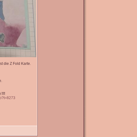
t die Z Fold Karte.
e.
 !!!
hp?t=8273