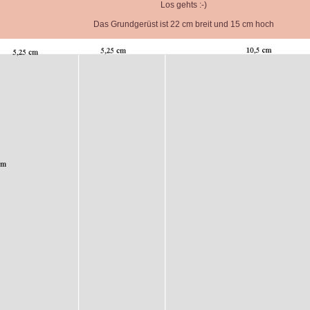
Los gehts :-)
Das Grundgerüst ist 22 cm breit und 15 cm hoch