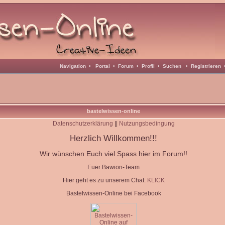
Navigation
•
Portal
•
Forum
•
Profil
•
Suchen
•
Registrieren
bastelwissen-online
Datenschutzerklärung
||
Nutzungsbedingung
Herzlich Willkommen!!!
Wir wünschen Euch viel Spass hier im Forum!!
Euer Bawion-Team
Hier geht es zu unserem Chat:
KLICK
Bastelwissen-Online bei Facebook