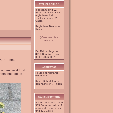
Wer ist online?
Insgesamt sind
62
Benutzer online: Kein
registrierter, kein
versteckter und 62
Gäste.
Registrierte Benutzer:
Keine
[
Gesamte Liste
anzeigen
]
Der Rekord liegt bei
3010
Benutzern am
06.08.2026, 05:11.
e zum Thema
Geburtstag
farn entdeckt. Und
Heute hat niemand
mmersonnengelbe
Geburtstag.
Keine Geburtstage in
den nächsten 7 Tagen.
Statistik/Termine
Insgesamt waren heute
535 Benutzer online: 4
registrierte, 2 versteckte
und 529 Gäste.