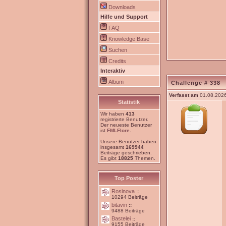
Downloads
Hilfe und Support
FAQ
Knowledge Base
Suchen
Credits
Interaktiv
Album
Challenge # 338
Verfasst am
01.08.2026
Statistik
Wir haben
413
registrierte Benutzer.
Der neueste Benutzer
ist
FMLFlore
.
Unsere Benutzer haben
insgesamt
169944
Beiträge geschrieben.
Es gibt
18825
Themen.
Top Poster
Rosinova
::
10294 Beiträge
bitavin
::
9488 Beiträge
Bastelei
::
9155 Beiträge