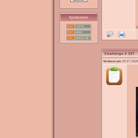
Syndication
(
Challenge # 337
Verfasst am
25.07.2026