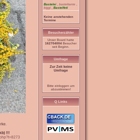
Bastelei
,
basteltante
,
biggi
,
Bastelfeti
Keine anstehenden
Termine
Besucherzähler
Unser Board hatte
162704004
Besucher
seit Beginn.
Umfrage
Zur Zeit keine
Umfrage
Bitte einloggen um
abzustimmen!
Q Links
rke.
b) !!!
c.php?t=8273