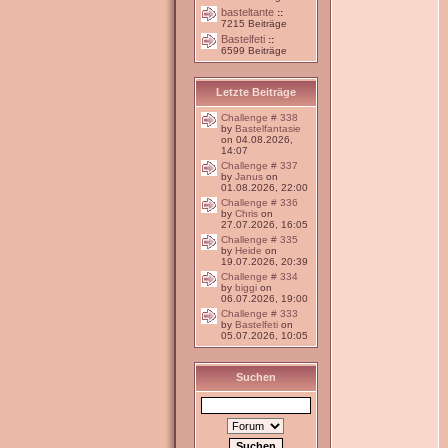
basteltante
::
7215 Beiträge
Bastelfeti
::
6599 Beiträge
Letzte Beiträge
Challenge # 338
by
Bastelfantasie
on 04.08.2026,
14:07
Challenge # 337
by
Janus
on
01.08.2026, 22:00
Challenge # 336
by
Chris
on
27.07.2026, 16:05
Challenge # 335
by
Heide
on
19.07.2026, 20:39
Challenge # 334
by
biggi
on
06.07.2026, 19:00
Challenge # 333
by
Bastelfeti
on
05.07.2026, 10:05
Suchen