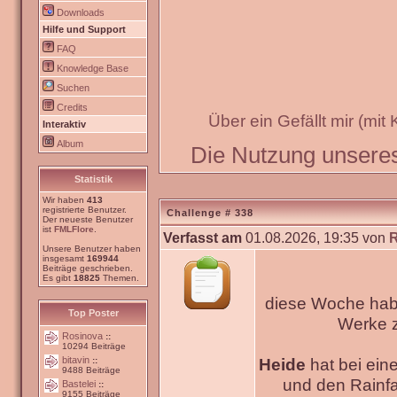
Downloads
Hilfe und Support
FAQ
Knowledge Base
Suchen
Credits
Über ein Gefällt mir (mit
Interaktiv
Album
Die Nutzung unseres 
Statistik
Wir haben
413
registrierte Benutzer.
Challenge # 338
Der neueste Benutzer
ist
FMLFlore
.
Verfasst am
01.08.2026, 19:35 von
Unsere Benutzer haben
insgesamt
169944
Beiträge geschrieben.
Es gibt
18825
Themen.
diese Woche habe
Top Poster
Werke
Rosinova
::
10294 Beiträge
bitavin
Heide
hat bei ein
::
9488 Beiträge
und den Rainfa
Bastelei
::
9155 Beiträge