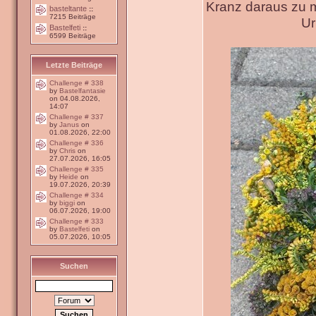
Kranz daraus zu 
basteltante
::
7215 Beiträge
Ur
Bastelfeti
::
6599 Beiträge
Letzte Beiträge
Challenge # 338
by
Bastelfantasie
on 04.08.2026,
14:07
Challenge # 337
by
Janus
on
01.08.2026, 22:00
Challenge # 336
by
Chris
on
27.07.2026, 16:05
Challenge # 335
by
Heide
on
19.07.2026, 20:39
Challenge # 334
by
biggi
on
06.07.2026, 19:00
Challenge # 333
by
Bastelfeti
on
05.07.2026, 10:05
Suchen