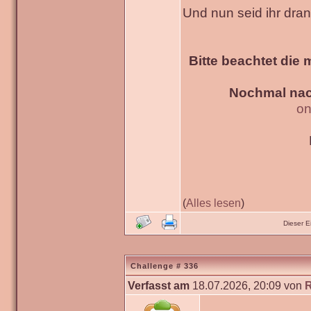
Und nun seid ihr dra
Bitte beachtet die 
Nochmal nac
on
(
Alles lesen
)
Dieser 
Challenge # 336
Verfasst am
18.07.2026, 20:09 von