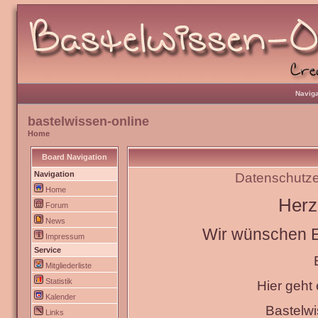
Naviga
bastelwissen-online
Home
Board Navigation
Navigation
Datenschutze
Home
Herz
Forum
News
Wir wünschen Eu
Impressum
Service
Mitgliederliste
Statistik
Hier geht
Kalender
Bastelw
Links