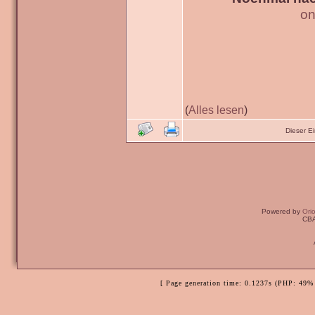
on
(
Alles lesen
)
Dieser E
Powered by
Ori
CBA
[ Page generation time: 0.1237s (PHP: 49% 