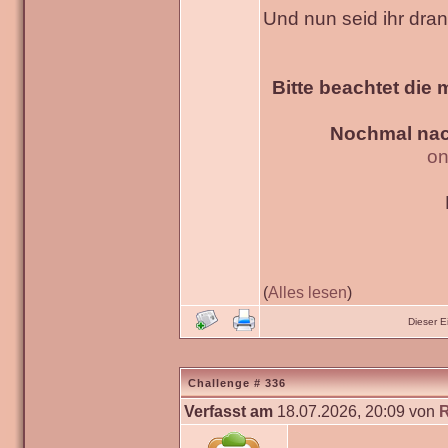
Und nun seid ihr dra
Bitte beachtet die 
Nochmal nac
on
(
Alles lesen
)
Dieser 
Challenge # 336
Verfasst am
18.07.2026, 20:09 von