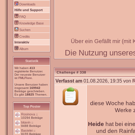
Downloads
Hilfe und Support
FAQ
Knowledge Base
Suchen
Credits
Über ein Gefällt mir (mit
Interaktiv
Album
Die Nutzung unseres 
Statistik
Wir haben
413
registrierte Benutzer.
Challenge # 338
Der neueste Benutzer
ist
FMLFlore
.
Verfasst am
01.08.2026, 19:35 von
Unsere Benutzer haben
insgesamt
169942
Beiträge geschrieben.
Es gibt
18825
Themen.
diese Woche habe
Top Poster
Werke
Rosinova
::
10294 Beiträge
bitavin
Heide
hat bei ein
::
9488 Beiträge
und den Rainfa
Bastelei
::
9155 Beiträge