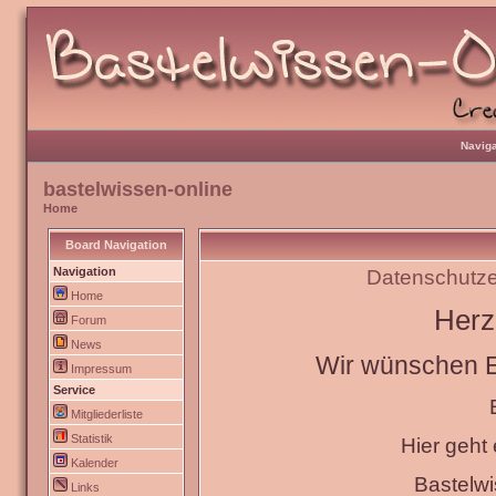
Naviga
bastelwissen-online
Home
Board Navigation
Navigation
Datenschutze
Home
Herz
Forum
News
Wir wünschen Eu
Impressum
Service
Mitgliederliste
Statistik
Hier geht
Kalender
Bastelw
Links