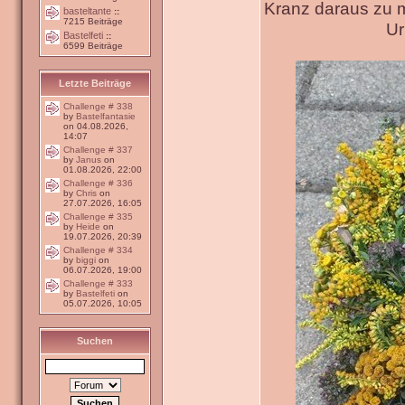
Kranz daraus zu 
basteltante
::
7215 Beiträge
Ur
Bastelfeti
::
6599 Beiträge
Letzte Beiträge
Challenge # 338
by
Bastelfantasie
on 04.08.2026,
14:07
Challenge # 337
by
Janus
on
01.08.2026, 22:00
Challenge # 336
by
Chris
on
27.07.2026, 16:05
Challenge # 335
by
Heide
on
19.07.2026, 20:39
Challenge # 334
by
biggi
on
06.07.2026, 19:00
Challenge # 333
by
Bastelfeti
on
05.07.2026, 10:05
Suchen