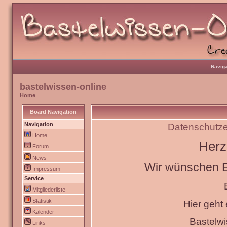
Naviga
bastelwissen-online
Home
Board Navigation
Navigation
Datenschutze
Home
Herz
Forum
News
Wir wünschen Eu
Impressum
Service
Mitgliederliste
Statistik
Hier geht
Kalender
Bastelw
Links