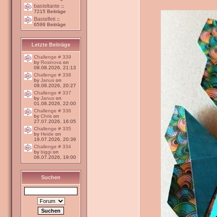
basteltante
::
7215 Beiträge
Bastelfeti
::
6599 Beiträge
Letzte Beiträge
Challenge # 339
by
Rosinova
on
08.08.2026, 21:13
Challenge # 338
by
Janus
on
08.08.2026, 20:27
Challenge # 337
by
Janus
on
01.08.2026, 22:00
Challenge # 336
by
Chris
on
27.07.2026, 16:05
Challenge # 335
by
Heide
on
19.07.2026, 20:39
Challenge # 334
by
biggi
on
06.07.2026, 19:00
Suchen