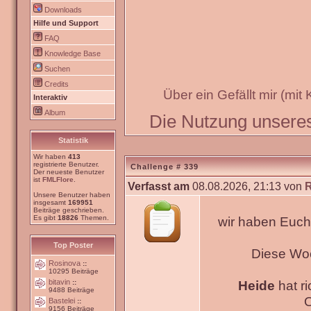
Downloads
Hilfe und Support
FAQ
Knowledge Base
Suchen
Credits
Über ein Gefällt mir (mit
Interaktiv
Album
Die Nutzung unseres 
Statistik
Wir haben
413
registrierte Benutzer.
Challenge # 339
Der neueste Benutzer
ist
FMLFlore
.
Verfasst am
08.08.2026, 21:13 von
Unsere Benutzer haben
insgesamt
169951
Beiträge geschrieben.
Es gibt
18826
Themen.
wir haben Euch
Top Poster
Diese Wo
Rosinova
::
10295 Beiträge
bitavin
Heide
hat ri
::
9488 Beiträge
O
Bastelei
::
9156 Beiträge