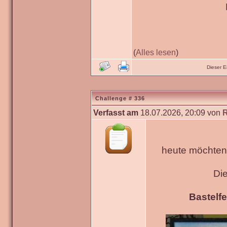
(
Alles lesen
)
Dieser 
Challenge # 336
Verfasst am
18.07.2026, 20:09 von
heute möchten 
Di
Bastelfe