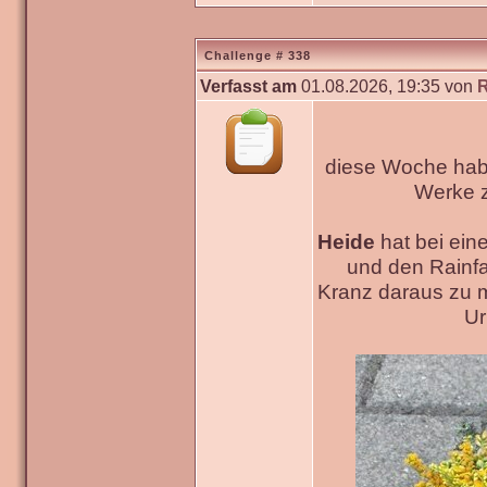
Challenge # 338
Verfasst am
01.08.2026, 19:35 von
diese Woche habe
Werke
Heide
hat bei ein
und den Rainfa
Kranz daraus zu 
Ur